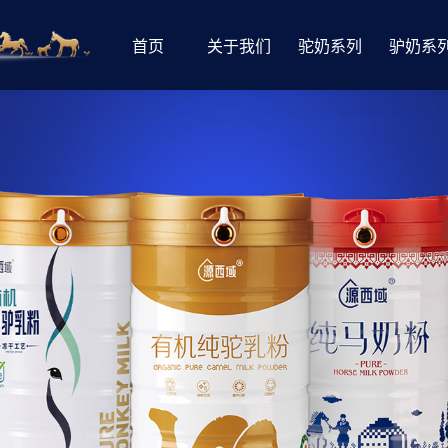
首页
关于我们
驼奶系列
驴奶系
品牌释义
驼奶产品
驴奶产
企业简介
驼奶小知识
驴奶小知
企业文化
驼奶奶源基地
驴奶奶源
发展历程
品牌荣誉